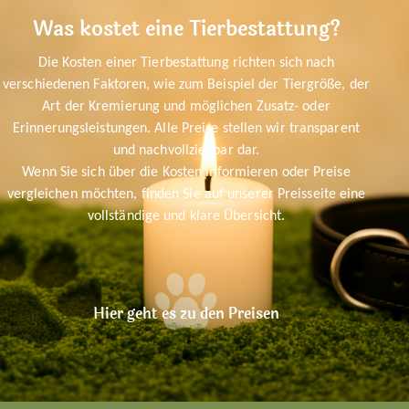
Was kostet eine Tierbestattung?
Die Kosten einer Tierbestattung richten sich nach
verschiedenen Faktoren, wie zum Beispiel der Tiergröße, der
Art der Kremierung und möglichen Zusatz- oder
Erinnerungsleistungen. Alle Preise stellen wir transparent
und nachvollziehbar dar.
Wenn Sie sich über die Kosten informieren oder Preise
vergleichen möchten, finden Sie auf unserer Preisseite eine
vollständige und klare Übersicht.
Hier geht es zu den Preisen