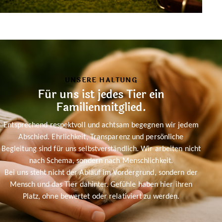
UNSERE HALTUNG
Für uns ist jedes Tier ein
Familienmitglied.
Entsprechend respektvoll und achtsam begegnen wir jedem
Abschied. Ehrlichkeit, Transparenz und persönliche
Begleitung sind für uns selbstverständlich. Wir arbeiten nicht
nach Schema, sondern nach Menschlichkeit.
Bei uns steht nicht der Ablauf im Vordergrund, sondern der
Mensch und das Tier dahinter. Gefühle haben hier ihren
Platz, ohne bewertet oder relativiert zu werden.