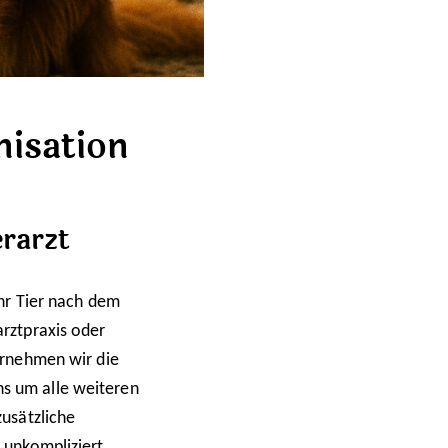
isation
rarzt
ihr Tier nach dem
arztpraxis oder
bernehmen wir die
s um alle weiteren
zusätzliche
d unkompliziert.