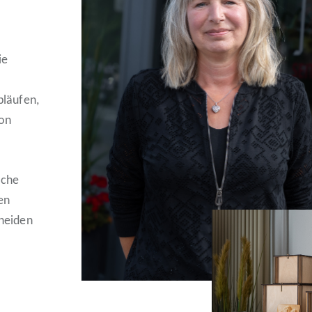
ie
bläufen,
ion
lche
en
cheiden