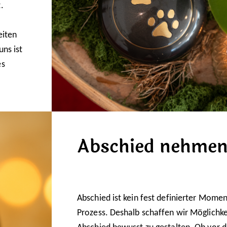
.
eiten
uns ist
es
Abschied nehme
Abschied ist kein fest definierter Momen
Prozess. Deshalb schaffen wir Möglichke
Abschied bewusst zu gestalten. Ob vor d