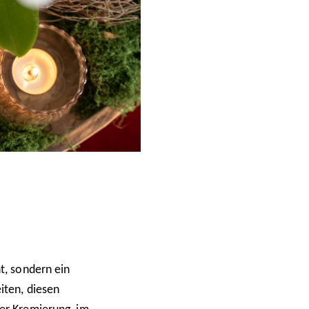
n
t, sondern ein
iten, diesen
er Kremierung, im