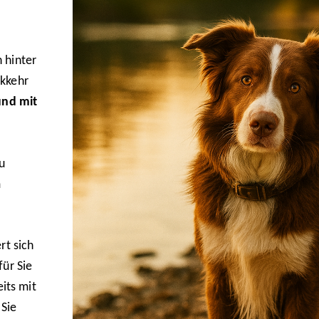
 hinter
ckkehr
und mit
u
m
rt sich
für Sie
eits mit
Sie