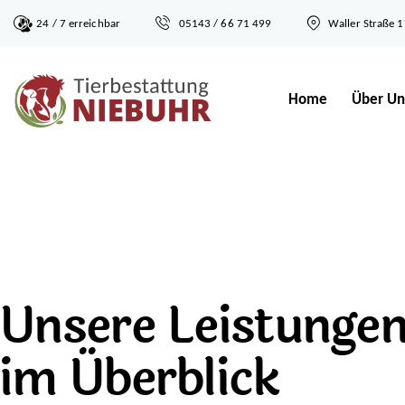
24 / 7 erreichbar
05143 / 66 71 499
Waller Straße 
Home
Über Un
Unsere Leistunge
im Überblick