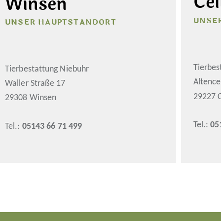
Cel
Winsen
UNSE
UNSER HAUPTSTANDORT
Tierbes
Tierbestattung Niebuhr
Altence
Waller Straße 17
29227 C
29308 Winsen
Tel.:
05
Tel.:
05143 66 71 499