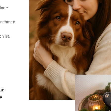
den –
r nehmen
h ist.
ar
9