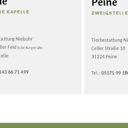
le
Peine
RE KAPELLE
ZWEIGSTELL
tattung Niebuhr
Tierbestattung N
ller Feld
Celler Straße 10
Ecke Burgstraße
elle
31224 Peine
143 66 71 499
Tel.:
05171 99 18