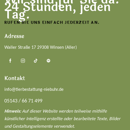
24 Stunden, jeden
Tag.
RUFEN SIE UNS EINFACH JEDERZEIT AN.
Adresse
Waller Straße 17 29308 Winsen (Aller)
Kontakt
info@tierbestattung-niebuhr.de
05143 / 66 71 499
Hinweis:
Auf dieser Website werden teilweise mithilfe
künstlicher Intelligenz erstellte oder bearbeitete Texte, Bilder
und Gestaltungselemente verwendet.