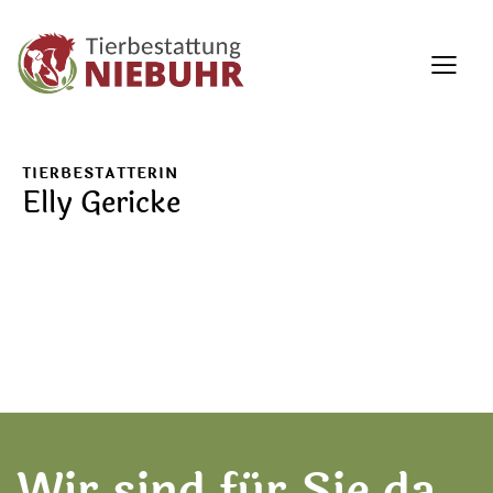
TIERBESTATTERIN
Elly Gericke
Wir sind für Sie da.