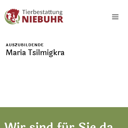
AUSZUBILDENDE
Maria Tsilmigkra
Wir sind für Sie da.