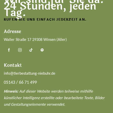
24 Stunden, jeden
Tag.
RUFEN SIE UNS EINFACH JEDERZEIT AN.
Adresse
Waller Straße 17 29308 Winsen (Aller)
Kontakt
info@tierbestattung-niebuhr.de
05143 / 66 71 499
Hinweis:
Auf dieser Website werden teilweise mithilfe
künstlicher Intelligenz erstellte oder bearbeitete Texte, Bilder
und Gestaltungselemente verwendet.